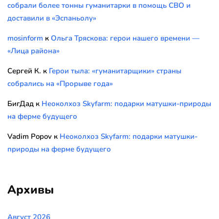
собрали более тонны гуманитарки в помощь СВО и
доставили в «Эспаньолу»
mosinform
к
Ольга Тряскова: герои нашего времени —
«Лица района»
Сергей К.
к
Герои тыла: «гуманитарщики» страны
собрались на «Прорыве года»
БигДад
к
Неоколхоз Skyfarm: подарки матушки-природы
на ферме будущего
Vadim Popov
к
Неоколхоз Skyfarm: подарки матушки-
природы на ферме будущего
Архивы
Август 2026