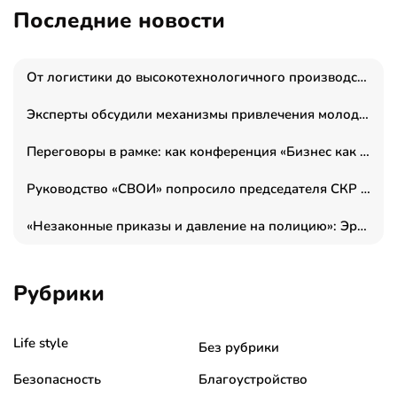
Последние новости
От логистики до высокотехнологичного производства: как основатель “гагаринга” выстраивает экосистему безопасности и гражданских БПЛА
Эксперты обсудили механизмы привлечения молодых специалистов в промышленные города
Переговоры в рамке: как конференция «Бизнес как искусство» переформатирует деловой этикет в стенах ТПП РФ
Руководство «СВОИ» попросило председателя СКР дать правовую оценку обысков в тыловом штабе
«Незаконные приказы и давление на полицию»: Эрнеста Султанова задержали у посольства Израиля во время одиночного пикета
Рубрики
Life style
Без рубрики
Безопасность
Благоустройство