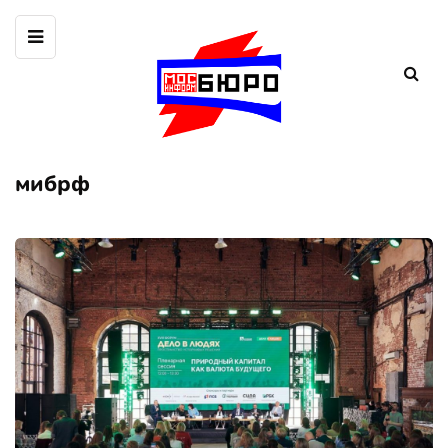
мибрф