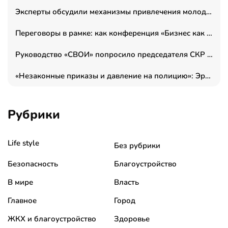
Эксперты обсудили механизмы привлечения молодых специалистов в промышленные города
Переговоры в рамке: как конференция «Бизнес как искусство» переформатирует деловой этикет в стенах ТПП РФ
Руководство «СВОИ» попросило председателя СКР дать правовую оценку обысков в тыловом штабе
«Незаконные приказы и давление на полицию»: Эрнеста Султанова задержали у посольства Израиля во время одиночного пикета
Рубрики
Life style
Без рубрики
Безопасность
Благоустройство
В мире
Власть
Главное
Город
ЖКХ и благоустройство
Здоровье