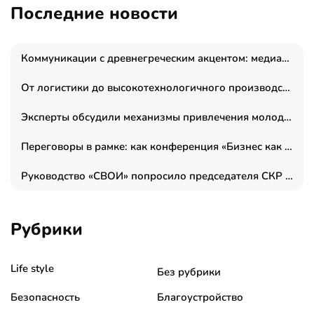
Последние новости
Коммуникации с древнегреческим акцентом: медиаменеджер и журналист Владимир Дергачев запустил коммуникационное агентство «Сократ 2.0»
От логистики до высокотехнологичного производства: как основатель “гагаринга” выстраивает экосистему безопасности и гражданских БПЛА
Эксперты обсудили механизмы привлечения молодых специалистов в промышленные города
Переговоры в рамке: как конференция «Бизнес как искусство» переформатирует деловой этикет в стенах ТПП РФ
Руководство «СВОИ» попросило председателя СКР дать правовую оценку обысков в тыловом штабе
Рубрики
Life style
Без рубрики
Безопасность
Благоустройство