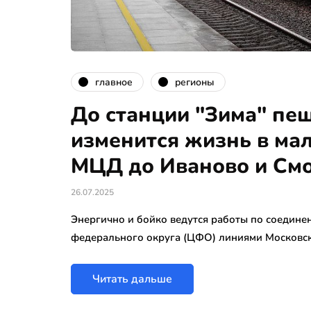
главное
регионы
До станции "Зима" пеш
изменится жизнь в ма
МЦД до Иваново и См
26.07.2025
Энергично и бойко ведутся работы по соедин
федерального округа (ЦФО) линиями Московск
Читать дальше