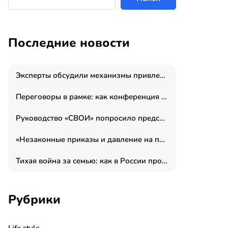
Последние новости
Эксперты обсудили механизмы привлечения молодых специалистов в промышленные города
Переговоры в рамке: как конференция «Бизнес как искусство» переформатирует деловой этикет в стенах ТПП РФ
Руководство «СВОИ» попросило председателя СКР дать правовую оценку обысков в тыловом штабе
«Незаконные приказы и давление на полицию»: Эрнеста Султанова задержали у посольства Израиля во время одиночного пикета
Тихая война за семью: как в России прошла неделя правовой помощи
Рубрики