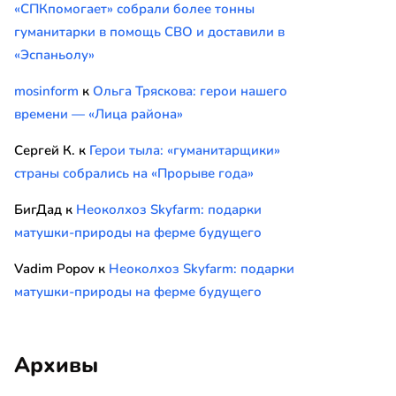
«СПКпомогает» собрали более тонны
гуманитарки в помощь СВО и доставили в
«Эспаньолу»
mosinform
к
Ольга Тряскова: герои нашего
времени — «Лица района»
Сергей К.
к
Герои тыла: «гуманитарщики»
страны собрались на «Прорыве года»
БигДад
к
Неоколхоз Skyfarm: подарки
матушки-природы на ферме будущего
Vadim Popov
к
Неоколхоз Skyfarm: подарки
матушки-природы на ферме будущего
Архивы