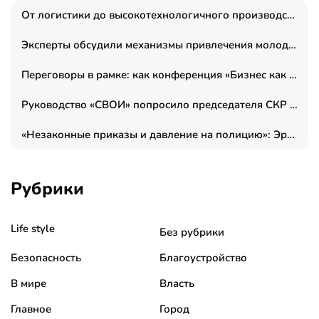
От логистики до высокотехнологичного производства: как основатель “гагаринга” выстраивает экосистему безопасности и гражданских БПЛА
Эксперты обсудили механизмы привлечения молодых специалистов в промышленные города
Переговоры в рамке: как конференция «Бизнес как искусство» переформатирует деловой этикет в стенах ТПП РФ
Руководство «СВОИ» попросило председателя СКР дать правовую оценку обысков в тыловом штабе
«Незаконные приказы и давление на полицию»: Эрнеста Султанова задержали у посольства Израиля во время одиночного пикета
Рубрики
Life style
Без рубрики
Безопасность
Благоустройство
В мире
Власть
Главное
Город