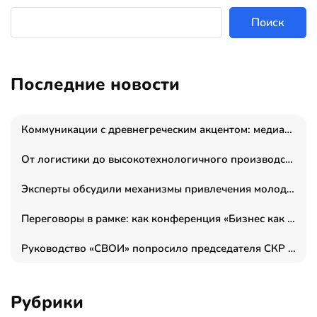
Поиск
Последние новости
Коммуникации с древнегреческим акцентом: медиаменеджер и журналист Владимир Дергачев запустил коммуникационное агентство «Сократ 2.0»
От логистики до высокотехнологичного производства: как основатель “гагаринга” выстраивает экосистему безопасности и гражданских БПЛА
Эксперты обсудили механизмы привлечения молодых специалистов в промышленные города
Переговоры в рамке: как конференция «Бизнес как искусство» переформатирует деловой этикет в стенах ТПП РФ
Руководство «СВОИ» попросило председателя СКР дать правовую оценку обысков в тыловом штабе
Рубрики