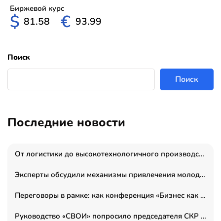
Биржевой курс
$
€
81.58
93.99
Поиск
Поиск
Последние новости
От логистики до высокотехнологичного производства: как основатель “гагаринга” выстраивает экосистему безопасности и гражданских БПЛА
Эксперты обсудили механизмы привлечения молодых специалистов в промышленные города
Переговоры в рамке: как конференция «Бизнес как искусство» переформатирует деловой этикет в стенах ТПП РФ
Руководство «СВОИ» попросило председателя СКР дать правовую оценку обысков в тыловом штабе