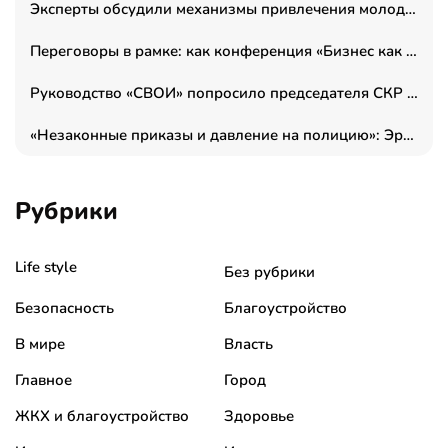
Эксперты обсудили механизмы привлечения молодых специалистов в промышленные города
Переговоры в рамке: как конференция «Бизнес как искусство» переформатирует деловой этикет в стенах ТПП РФ
Руководство «СВОИ» попросило председателя СКР дать правовую оценку обысков в тыловом штабе
«Незаконные приказы и давление на полицию»: Эрнеста Султанова задержали у посольства Израиля во время одиночного пикета
Рубрики
Life style
Без рубрики
Безопасность
Благоустройство
В мире
Власть
Главное
Город
ЖКХ и благоустройство
Здоровье