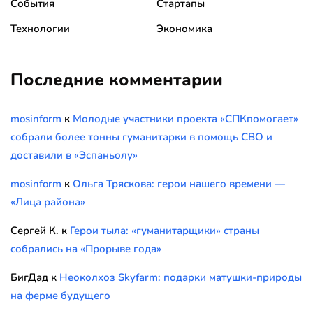
События
Стартапы
Технологии
Экономика
Последние комментарии
mosinform
к
Молодые участники проекта «СПКпомогает»
собрали более тонны гуманитарки в помощь СВО и
доставили в «Эспаньолу»
mosinform
к
Ольга Тряскова: герои нашего времени —
«Лица района»
Сергей К.
к
Герои тыла: «гуманитарщики» страны
собрались на «Прорыве года»
БигДад
к
Неоколхоз Skyfarm: подарки матушки-природы
на ферме будущего