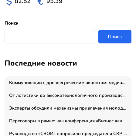
$
€
82.52
95.39
Поиск
Поиск
Последние новости
Коммуникации с древнегреческим акцентом: медиаменеджер и журналист Владимир Дергачев запустил коммуникационное агентство «Сократ 2.0»
От логистики до высокотехнологичного производства: как основатель “гагаринга” выстраивает экосистему безопасности и гражданских БПЛА
Эксперты обсудили механизмы привлечения молодых специалистов в промышленные города
Переговоры в рамке: как конференция «Бизнес как искусство» переформатирует деловой этикет в стенах ТПП РФ
Руководство «СВОИ» попросило председателя СКР дать правовую оценку обысков в тыловом штабе