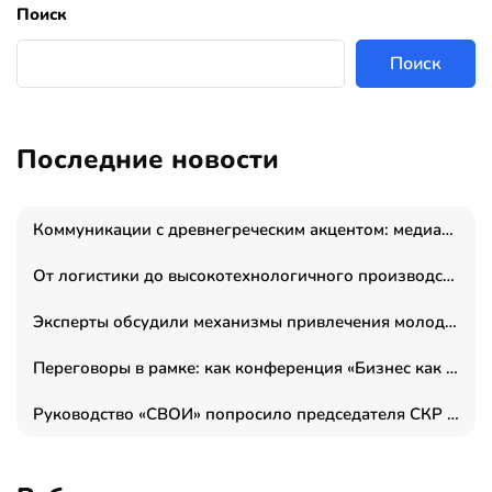
Поиск
Поиск
Последние новости
Коммуникации с древнегреческим акцентом: медиаменеджер и журналист Владимир Дергачев запустил коммуникационное агентство «Сократ 2.0»
От логистики до высокотехнологичного производства: как основатель “гагаринга” выстраивает экосистему безопасности и гражданских БПЛА
Эксперты обсудили механизмы привлечения молодых специалистов в промышленные города
Переговоры в рамке: как конференция «Бизнес как искусство» переформатирует деловой этикет в стенах ТПП РФ
Руководство «СВОИ» попросило председателя СКР дать правовую оценку обысков в тыловом штабе