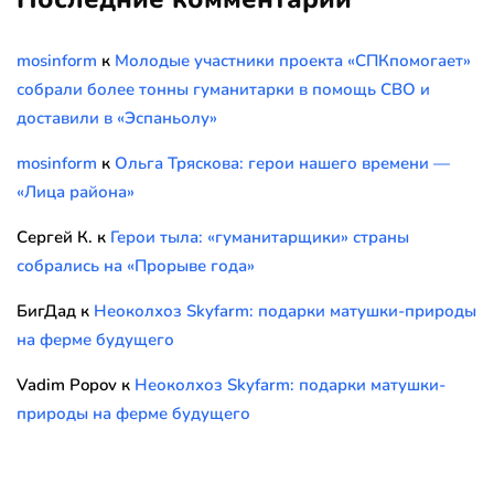
mosinform
к
Молодые участники проекта «СПКпомогает»
собрали более тонны гуманитарки в помощь СВО и
доставили в «Эспаньолу»
mosinform
к
Ольга Тряскова: герои нашего времени —
«Лица района»
Сергей К.
к
Герои тыла: «гуманитарщики» страны
собрались на «Прорыве года»
БигДад
к
Неоколхоз Skyfarm: подарки матушки-природы
на ферме будущего
Vadim Popov
к
Неоколхоз Skyfarm: подарки матушки-
природы на ферме будущего