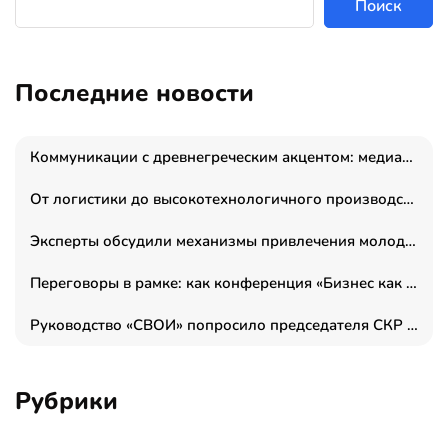
Поиск
Последние новости
Коммуникации с древнегреческим акцентом: медиаменеджер и журналист Владимир Дергачев запустил коммуникационное агентство «Сократ 2.0»
От логистики до высокотехнологичного производства: как основатель “гагаринга” выстраивает экосистему безопасности и гражданских БПЛА
Эксперты обсудили механизмы привлечения молодых специалистов в промышленные города
Переговоры в рамке: как конференция «Бизнес как искусство» переформатирует деловой этикет в стенах ТПП РФ
Руководство «СВОИ» попросило председателя СКР дать правовую оценку обысков в тыловом штабе
Рубрики