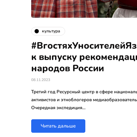
культура
#ВгостяхУносителейЯз
к выпуску рекомендац
народов России
08.11.2023
Третий год Ресурсный центр в сфере национа
активистов и этноблогеров медиаобразовательн
Очередная экспедиция…
Читать дальше