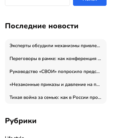
Последние новости
Эксперты обсудили механизмы привлечения молодых специалистов в промышленные города
Переговоры в рамке: как конференция «Бизнес как искусство» переформатирует деловой этикет в стенах ТПП РФ
Руководство «СВОИ» попросило председателя СКР дать правовую оценку обысков в тыловом штабе
«Незаконные приказы и давление на полицию»: Эрнеста Султанова задержали у посольства Израиля во время одиночного пикета
Тихая война за семью: как в России прошла неделя правовой помощи
Рубрики