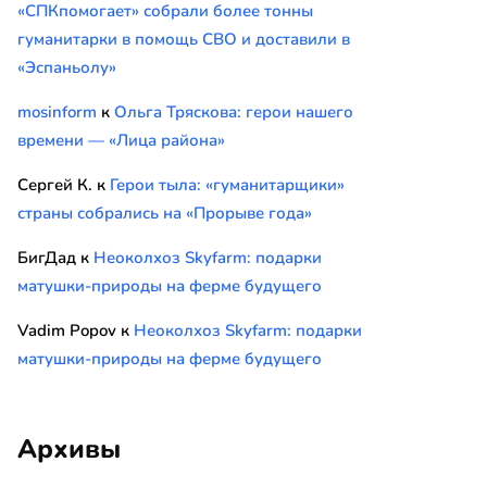
«СПКпомогает» собрали более тонны
гуманитарки в помощь СВО и доставили в
«Эспаньолу»
mosinform
к
Ольга Тряскова: герои нашего
времени — «Лица района»
Сергей К.
к
Герои тыла: «гуманитарщики»
страны собрались на «Прорыве года»
БигДад
к
Неоколхоз Skyfarm: подарки
матушки-природы на ферме будущего
Vadim Popov
к
Неоколхоз Skyfarm: подарки
матушки-природы на ферме будущего
Архивы