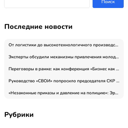
Поиск
Последние новости
От логистики до высокотехнологичного производства: как основатель “гагаринга” выстраивает экосистему безопасности и гражданских БПЛА
Эксперты обсудили механизмы привлечения молодых специалистов в промышленные города
Переговоры в рамке: как конференция «Бизнес как искусство» переформатирует деловой этикет в стенах ТПП РФ
Руководство «СВОИ» попросило председателя СКР дать правовую оценку обысков в тыловом штабе
«Незаконные приказы и давление на полицию»: Эрнеста Султанова задержали у посольства Израиля во время одиночного пикета
Рубрики