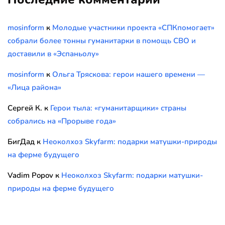
mosinform
к
Молодые участники проекта «СПКпомогает»
собрали более тонны гуманитарки в помощь СВО и
доставили в «Эспаньолу»
mosinform
к
Ольга Тряскова: герои нашего времени —
«Лица района»
Сергей К.
к
Герои тыла: «гуманитарщики» страны
собрались на «Прорыве года»
БигДад
к
Неоколхоз Skyfarm: подарки матушки-природы
на ферме будущего
Vadim Popov
к
Неоколхоз Skyfarm: подарки матушки-
природы на ферме будущего