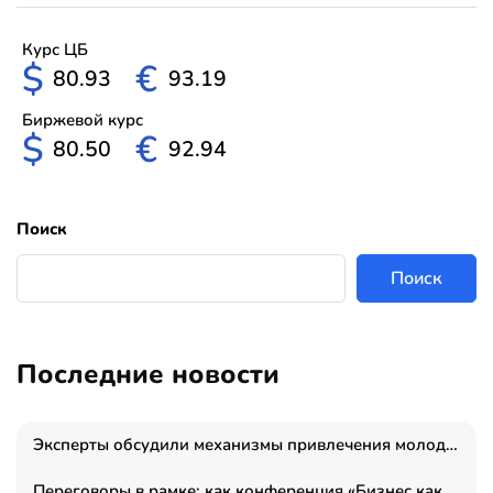
Курс ЦБ
$
€
80.93
93.19
Биржевой курс
$
€
80.50
92.94
Поиск
Поиск
Последние новости
Эксперты обсудили механизмы привлечения молодых специалистов в промышленные города
Переговоры в рамке: как конференция «Бизнес как искусство» переформатирует деловой этикет в стенах ТПП РФ