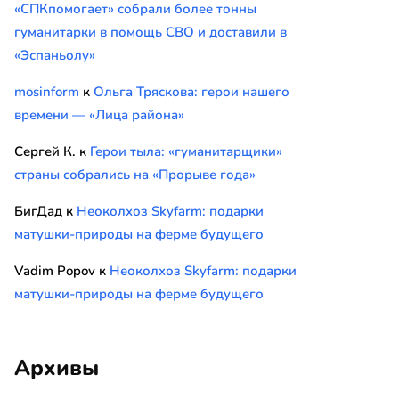
«СПКпомогает» собрали более тонны
гуманитарки в помощь СВО и доставили в
«Эспаньолу»
mosinform
к
Ольга Тряскова: герои нашего
времени — «Лица района»
Сергей К.
к
Герои тыла: «гуманитарщики»
страны собрались на «Прорыве года»
БигДад
к
Неоколхоз Skyfarm: подарки
матушки-природы на ферме будущего
Vadim Popov
к
Неоколхоз Skyfarm: подарки
матушки-природы на ферме будущего
Архивы