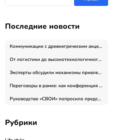
Последние новости
Коммуникации с древнегреческим акцентом: медиаменеджер и журналист Владимир Дергачев запустил коммуникационное агентство «Сократ 2.0»
От логистики до высокотехнологичного производства: как основатель “гагаринга” выстраивает экосистему безопасности и гражданских БПЛА
Эксперты обсудили механизмы привлечения молодых специалистов в промышленные города
Переговоры в рамке: как конференция «Бизнес как искусство» переформатирует деловой этикет в стенах ТПП РФ
Руководство «СВОИ» попросило председателя СКР дать правовую оценку обысков в тыловом штабе
Рубрики