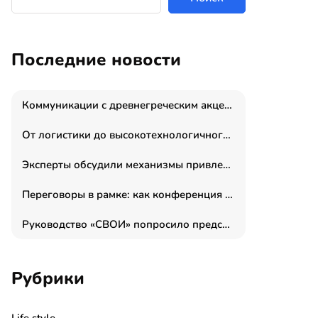
Последние новости
Коммуникации с древнегреческим акцентом: медиаменеджер и журналист Владимир Дергачев запустил коммуникационное агентство «Сократ 2.0»
От логистики до высокотехнологичного производства: как основатель “гагаринга” выстраивает экосистему безопасности и гражданских БПЛА
Эксперты обсудили механизмы привлечения молодых специалистов в промышленные города
Переговоры в рамке: как конференция «Бизнес как искусство» переформатирует деловой этикет в стенах ТПП РФ
Руководство «СВОИ» попросило председателя СКР дать правовую оценку обысков в тыловом штабе
Рубрики