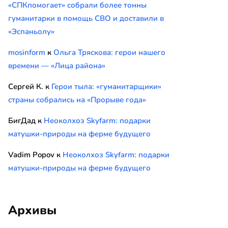
«СПКпомогает» собрали более тонны
гуманитарки в помощь СВО и доставили в
«Эспаньолу»
mosinform
к
Ольга Тряскова: герои нашего
времени — «Лица района»
Сергей К.
к
Герои тыла: «гуманитарщики»
страны собрались на «Прорыве года»
БигДад
к
Неоколхоз Skyfarm: подарки
матушки-природы на ферме будущего
Vadim Popov
к
Неоколхоз Skyfarm: подарки
матушки-природы на ферме будущего
Архивы