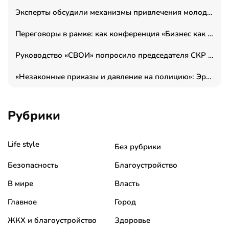
Эксперты обсудили механизмы привлечения молодых специалистов в промышленные города
Переговоры в рамке: как конференция «Бизнес как искусство» переформатирует деловой этикет в стенах ТПП РФ
Руководство «СВОИ» попросило председателя СКР дать правовую оценку обысков в тыловом штабе
«Незаконные приказы и давление на полицию»: Эрнеста Султанова задержали у посольства Израиля во время одиночного пикета
Рубрики
Life style
Без рубрики
Безопасность
Благоустройство
В мире
Власть
Главное
Город
ЖКХ и благоустройство
Здоровье