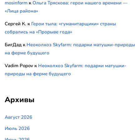
mosinform
к
Ольга Тряскова: герои нашего времени —
«Лица района»
Сергей К.
к
Герои тыла: «гуманитарщики» страны
собрались на «Прорыве года»
БигДад
к
Неоколхоз Skyfarm: подарки матушки-природы
на ферме будущего
Vadim Popov
к
Неоколхоз Skyfarm: подарки матушки-
природы на ферме будущего
Архивы
Август 2026
Июль 2026
Июнь 2026