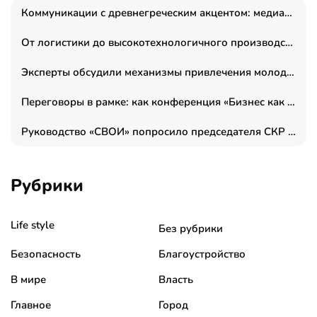
Коммуникации с древнегреческим акцентом: медиаменеджер и журналист Владимир Дергачев запустил коммуникационное агентство «Сократ 2.0»
От логистики до высокотехнологичного производства: как основатель “гагаринга” выстраивает экосистему безопасности и гражданских БПЛА
Эксперты обсудили механизмы привлечения молодых специалистов в промышленные города
Переговоры в рамке: как конференция «Бизнес как искусство» переформатирует деловой этикет в стенах ТПП РФ
Руководство «СВОИ» попросило председателя СКР дать правовую оценку обысков в тыловом штабе
Рубрики
Life style
Без рубрики
Безопасность
Благоустройство
В мире
Власть
Главное
Город