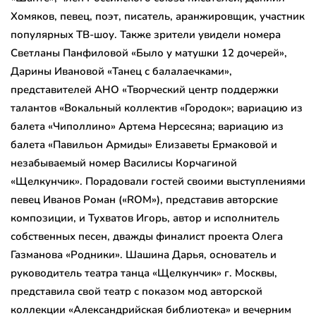
Хомяков, певец, поэт, писатель, аранжировщик, участник
популярных ТВ-шоу. Также зрители увидели номера
Светланы Панфиловой «Было у матушки 12 дочерей»,
Дарины Ивановой «Танец с балалаечками»,
представителей АНО «Творческий центр поддержки
талантов «Вокальный коллектив «Городок»; вариацию из
балета «Чиполлино» Артема Нерсесяна; вариацию из
балета «Павильон Армиды» Елизаветы Ермаковой и
незабываемый номер Василисы Корчагиной
«Щелкунчик». Порадовали гостей своими выступлениями
певец Иванов Роман («ROM»), представив авторские
композиции, и Тухватов Игорь, автор и исполнитель
собственных песен, дважды финалист проекта Олега
Газманова «Родники». Шашина Дарья, основатель и
руководитель театра танца «Щелкунчик» г. Москвы,
представила свой театр с показом мод авторской
коллекции «Александрийская библиотека» и вечерним