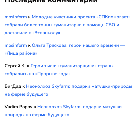
mosinform
к
Молодые участники проекта «СПКпомогает»
собрали более тонны гуманитарки в помощь СВО и
доставили в «Эспаньолу»
mosinform
к
Ольга Тряскова: герои нашего времени —
«Лица района»
Сергей К.
к
Герои тыла: «гуманитарщики» страны
собрались на «Прорыве года»
БигДад
к
Неоколхоз Skyfarm: подарки матушки-природы
на ферме будущего
Vadim Popov
к
Неоколхоз Skyfarm: подарки матушки-
природы на ферме будущего