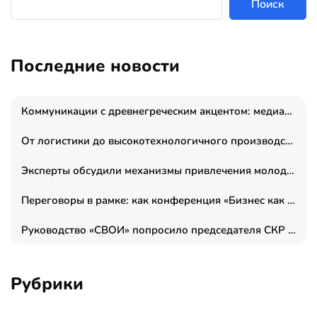
Поиск
Последние новости
Коммуникации с древнегреческим акцентом: медиаменеджер и журналист Владимир Дергачев запустил коммуникационное агентство «Сократ 2.0»
От логистики до высокотехнологичного производства: как основатель “гагаринга” выстраивает экосистему безопасности и гражданских БПЛА
Эксперты обсудили механизмы привлечения молодых специалистов в промышленные города
Переговоры в рамке: как конференция «Бизнес как искусство» переформатирует деловой этикет в стенах ТПП РФ
Руководство «СВОИ» попросило председателя СКР дать правовую оценку обысков в тыловом штабе
Рубрики