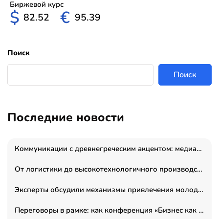
Биржевой курс
$
€
82.52
95.39
Поиск
Поиск
Последние новости
Коммуникации с древнегреческим акцентом: медиаменеджер и журналист Владимир Дергачев запустил коммуникационное агентство «Сократ 2.0»
От логистики до высокотехнологичного производства: как основатель “гагаринга” выстраивает экосистему безопасности и гражданских БПЛА
Эксперты обсудили механизмы привлечения молодых специалистов в промышленные города
Переговоры в рамке: как конференция «Бизнес как искусство» переформатирует деловой этикет в стенах ТПП РФ