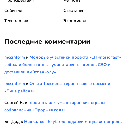
Происшествия
Регионы
События
Стартапы
Технологии
Экономика
Последние комментарии
mosinform
к
Молодые участники проекта «СПКпомогает»
собрали более тонны гуманитарки в помощь СВО и
доставили в «Эспаньолу»
mosinform
к
Ольга Тряскова: герои нашего времени —
«Лица района»
Сергей К.
к
Герои тыла: «гуманитарщики» страны
собрались на «Прорыве года»
БигДад
к
Неоколхоз Skyfarm: подарки матушки-природы