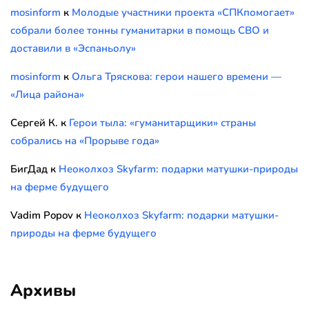
mosinform
к
Молодые участники проекта «СПКпомогает»
собрали более тонны гуманитарки в помощь СВО и
доставили в «Эспаньолу»
mosinform
к
Ольга Тряскова: герои нашего времени —
«Лица района»
Сергей К.
к
Герои тыла: «гуманитарщики» страны
собрались на «Прорыве года»
БигДад
к
Неоколхоз Skyfarm: подарки матушки-природы
на ферме будущего
Vadim Popov
к
Неоколхоз Skyfarm: подарки матушки-
природы на ферме будущего
Архивы