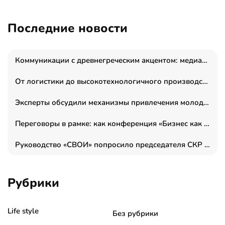
Последние новости
Коммуникации с древнегреческим акцентом: медиаменеджер и журналист Владимир Дергачев запустил коммуникационное агентство «Сократ 2.0»
От логистики до высокотехнологичного производства: как основатель “гагаринга” выстраивает экосистему безопасности и гражданских БПЛА
Эксперты обсудили механизмы привлечения молодых специалистов в промышленные города
Переговоры в рамке: как конференция «Бизнес как искусство» переформатирует деловой этикет в стенах ТПП РФ
Руководство «СВОИ» попросило председателя СКР дать правовую оценку обысков в тыловом штабе
Рубрики
Life style
Без рубрики