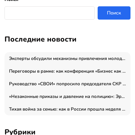
Поиск
Последние новости
Эксперты обсудили механизмы привлечения молодых специалистов в промышленные города
Переговоры в рамке: как конференция «Бизнес как искусство» переформатирует деловой этикет в стенах ТПП РФ
Руководство «СВОИ» попросило председателя СКР дать правовую оценку обысков в тыловом штабе
«Незаконные приказы и давление на полицию»: Эрнеста Султанова задержали у посольства Израиля во время одиночного пикета
Тихая война за семью: как в России прошла неделя правовой помощи
Рубрики