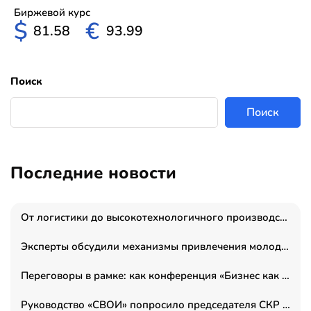
Биржевой курс
$
€
81.58
93.99
Поиск
Поиск
Последние новости
От логистики до высокотехнологичного производства: как основатель “гагаринга” выстраивает экосистему безопасности и гражданских БПЛА
Эксперты обсудили механизмы привлечения молодых специалистов в промышленные города
Переговоры в рамке: как конференция «Бизнес как искусство» переформатирует деловой этикет в стенах ТПП РФ
Руководство «СВОИ» попросило председателя СКР дать правовую оценку обысков в тыловом штабе