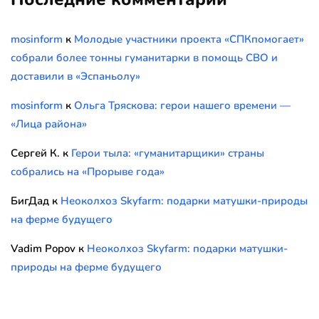
mosinform
к
Молодые участники проекта «СПКпомогает»
собрали более тонны гуманитарки в помощь СВО и
доставили в «Эспаньолу»
mosinform
к
Ольга Тряскова: герои нашего времени —
«Лица района»
Сергей К.
к
Герои тыла: «гуманитарщики» страны
собрались на «Прорыве года»
БигДад
к
Неоколхоз Skyfarm: подарки матушки-природы
на ферме будущего
Vadim Popov
к
Неоколхоз Skyfarm: подарки матушки-
природы на ферме будущего