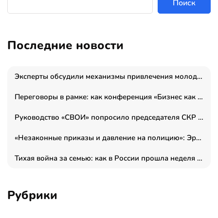
Поиск
Последние новости
Эксперты обсудили механизмы привлечения молодых специалистов в промышленные города
Переговоры в рамке: как конференция «Бизнес как искусство» переформатирует деловой этикет в стенах ТПП РФ
Руководство «СВОИ» попросило председателя СКР дать правовую оценку обысков в тыловом штабе
«Незаконные приказы и давление на полицию»: Эрнеста Султанова задержали у посольства Израиля во время одиночного пикета
Тихая война за семью: как в России прошла неделя правовой помощи
Рубрики