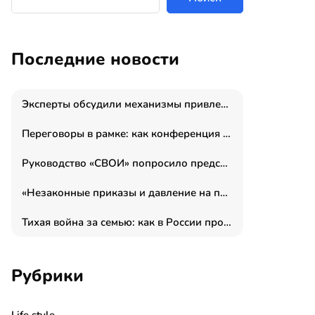
Последние новости
Эксперты обсудили механизмы привлечения молодых специалистов в промышленные города
Переговоры в рамке: как конференция «Бизнес как искусство» переформатирует деловой этикет в стенах ТПП РФ
Руководство «СВОИ» попросило председателя СКР дать правовую оценку обысков в тыловом штабе
«Незаконные приказы и давление на полицию»: Эрнеста Султанова задержали у посольства Израиля во время одиночного пикета
Тихая война за семью: как в России прошла неделя правовой помощи
Рубрики