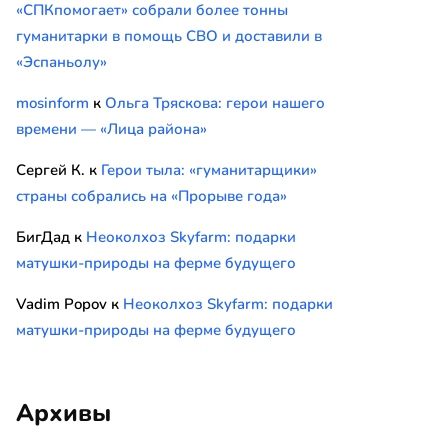
«СПКпомогает» собрали более тонны
гуманитарки в помощь СВО и доставили в
«Эспаньолу»
mosinform
к
Ольга Тряскова: герои нашего
времени — «Лица района»
Сергей К.
к
Герои тыла: «гуманитарщики»
страны собрались на «Прорыве года»
БигДад
к
Неоколхоз Skyfarm: подарки
матушки-природы на ферме будущего
Vadim Popov
к
Неоколхоз Skyfarm: подарки
матушки-природы на ферме будущего
Архивы