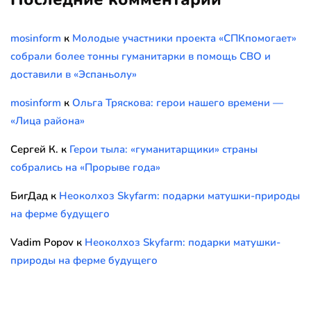
mosinform
к
Молодые участники проекта «СПКпомогает»
собрали более тонны гуманитарки в помощь СВО и
доставили в «Эспаньолу»
mosinform
к
Ольга Тряскова: герои нашего времени —
«Лица района»
Сергей К.
к
Герои тыла: «гуманитарщики» страны
собрались на «Прорыве года»
БигДад
к
Неоколхоз Skyfarm: подарки матушки-природы
на ферме будущего
Vadim Popov
к
Неоколхоз Skyfarm: подарки матушки-
природы на ферме будущего