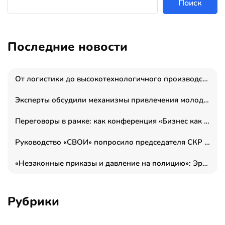
Поиск
Последние новости
От логистики до высокотехнологичного производства: как основатель “гагаринга” выстраивает экосистему безопасности и гражданских БПЛА
Эксперты обсудили механизмы привлечения молодых специалистов в промышленные города
Переговоры в рамке: как конференция «Бизнес как искусство» переформатирует деловой этикет в стенах ТПП РФ
Руководство «СВОИ» попросило председателя СКР дать правовую оценку обысков в тыловом штабе
«Незаконные приказы и давление на полицию»: Эрнеста Султанова задержали у посольства Израиля во время одиночного пикета
Рубрики