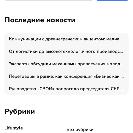
Последние новости
Коммуникации с древнегреческим акцентом: медиаменеджер и журналист Владимир Дергачев запустил коммуникационное агентство «Сократ 2.0»
От логистики до высокотехнологичного производства: как основатель “гагаринга” выстраивает экосистему безопасности и гражданских БПЛА
Эксперты обсудили механизмы привлечения молодых специалистов в промышленные города
Переговоры в рамке: как конференция «Бизнес как искусство» переформатирует деловой этикет в стенах ТПП РФ
Руководство «СВОИ» попросило председателя СКР дать правовую оценку обысков в тыловом штабе
Рубрики
Life style
Без рубрики