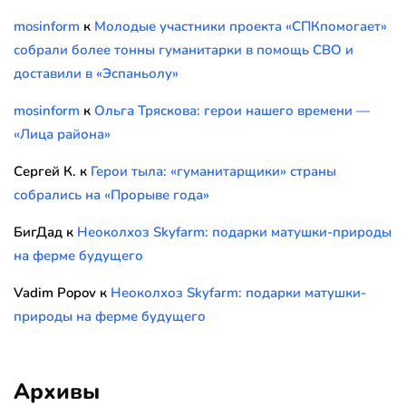
mosinform
к
Молодые участники проекта «СПКпомогает»
собрали более тонны гуманитарки в помощь СВО и
доставили в «Эспаньолу»
mosinform
к
Ольга Тряскова: герои нашего времени —
«Лица района»
Сергей К.
к
Герои тыла: «гуманитарщики» страны
собрались на «Прорыве года»
БигДад
к
Неоколхоз Skyfarm: подарки матушки-природы
на ферме будущего
Vadim Popov
к
Неоколхоз Skyfarm: подарки матушки-
природы на ферме будущего
Архивы