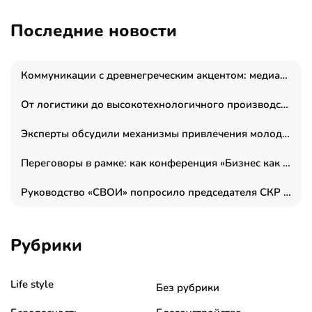
Последние новости
Коммуникации с древнегреческим акцентом: медиаменеджер и журналист Владимир Дергачев запустил коммуникационное агентство «Сократ 2.0»
От логистики до высокотехнологичного производства: как основатель “гагаринга” выстраивает экосистему безопасности и гражданских БПЛА
Эксперты обсудили механизмы привлечения молодых специалистов в промышленные города
Переговоры в рамке: как конференция «Бизнес как искусство» переформатирует деловой этикет в стенах ТПП РФ
Руководство «СВОИ» попросило председателя СКР дать правовую оценку обысков в тыловом штабе
Рубрики
Life style
Без рубрики