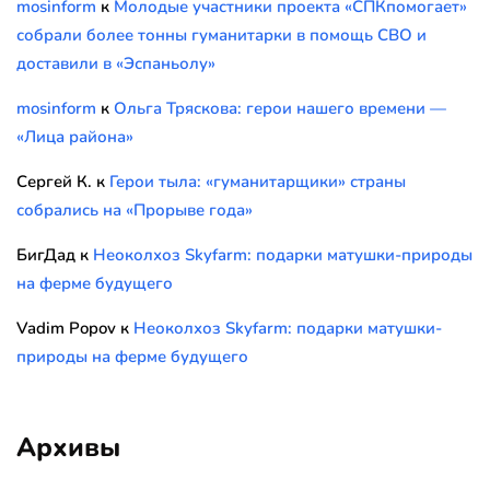
mosinform
к
Молодые участники проекта «СПКпомогает»
собрали более тонны гуманитарки в помощь СВО и
доставили в «Эспаньолу»
mosinform
к
Ольга Тряскова: герои нашего времени —
«Лица района»
Сергей К.
к
Герои тыла: «гуманитарщики» страны
собрались на «Прорыве года»
БигДад
к
Неоколхоз Skyfarm: подарки матушки-природы
на ферме будущего
Vadim Popov
к
Неоколхоз Skyfarm: подарки матушки-
природы на ферме будущего
Архивы