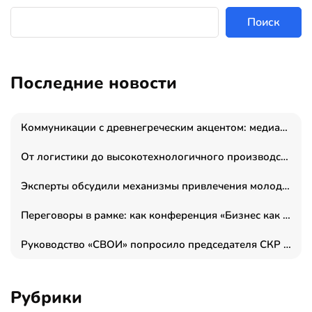
Поиск
Последние новости
Коммуникации с древнегреческим акцентом: медиаменеджер и журналист Владимир Дергачев запустил коммуникационное агентство «Сократ 2.0»
От логистики до высокотехнологичного производства: как основатель “гагаринга” выстраивает экосистему безопасности и гражданских БПЛА
Эксперты обсудили механизмы привлечения молодых специалистов в промышленные города
Переговоры в рамке: как конференция «Бизнес как искусство» переформатирует деловой этикет в стенах ТПП РФ
Руководство «СВОИ» попросило председателя СКР дать правовую оценку обысков в тыловом штабе
Рубрики