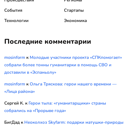
Происшествия
Регионы
События
Стартапы
Технологии
Экономика
Последние комментарии
mosinform
к
Молодые участники проекта «СПКпомогает»
собрали более тонны гуманитарки в помощь СВО и
доставили в «Эспаньолу»
mosinform
к
Ольга Тряскова: герои нашего времени —
«Лица района»
Сергей К.
к
Герои тыла: «гуманитарщики» страны
собрались на «Прорыве года»
БигДад
к
Неоколхоз Skyfarm: подарки матушки-природы