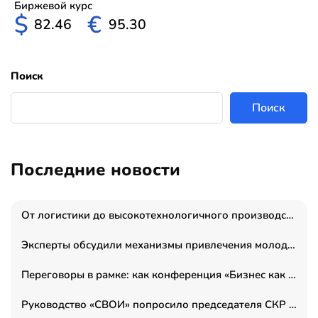
Биржевой курс
$
€
82.46
95.30
Поиск
Поиск
Последние новости
От логистики до высокотехнологичного производства: как основатель “гагаринга” выстраивает экосистему безопасности и гражданских БПЛА
Эксперты обсудили механизмы привлечения молодых специалистов в промышленные города
Переговоры в рамке: как конференция «Бизнес как искусство» переформатирует деловой этикет в стенах ТПП РФ
Руководство «СВОИ» попросило председателя СКР дать правовую оценку обысков в тыловом штабе