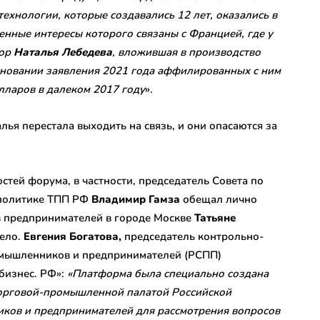
ехнологии, которые создавались 12 лет, оказались в
енные интересы которого связаны с Францией, где у
тор
Наталья Лебедева
, вложившая в производство
сновании заявления 2021 года аффилированных с ним
олларов в далеком 2017 году
».
лья перестала выходить на связь, и они опасаются за
стей форума, в частности, председатель Совета по
политике ТПП РФ
Владимир Гамза
обещал лично
в предпринимателей в городе Москве
Татьяне
дело.
Евгения Богатова,
председатель контрольно-
омышленников и предпринимателей (РСПП)
бизнес. РФ»:
«Платформа была специально создана
 Торговой-промышленной палатой Российской
ков и предпринимателей для рассмотрения вопросов