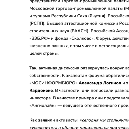
представители Торгово-промышленной палаты
Московской торгово-промышленной палаты (МТ
и туризма Республики Саха (Якутия), Российс
(РСПП), Высшей аттестационной комиссии Росс
строительных наук (РААСН), Российской Ассо
«ВЭБ.РФ» и фонда «Сколково». Форум, действи
жизненно важных, в том числе и остросоциаль
целей страны.
Так, активная дискуссия развернулась вокруг 
собственности. К экспертам форума обратились
«МОСИНФОРМБЮРО»
Александр Логинов
и э
Кардокене
. В частности, они попросили разъя
инвестора. В качестве примера они представи
«Ангиолайн» — ведущего отечественного прои
Как заявили активисты: «
сегодня мы столкнули
суверенитета в области производства критиче