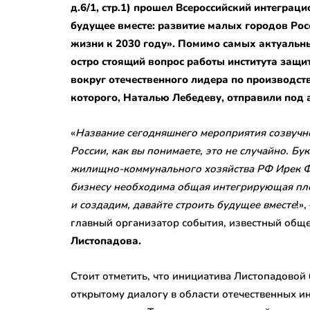
д.6/1, стр.1) прошел Всероссийский интегра
будущее вместе: развитие малых городов Рос
жизни к 2030 году». Помимо самых актуальны
остро стоящий вопрос работы института защ
вокруг отечественного лидера по производст
которого, Наталью Лебедеву, отправили под а
«
Название сегодняшнего мероприятия созвучно
России, как вы понимаете, это не случайно. Бу
жилищно-коммунального хозяйства РФ Ирек Фа
бизнесу необходима общая интегрирующая пл
и создадим, давайте строить будущее вместе
!»
главный организатор события, известный обще
Листопадова.
Стоит отметить, что инициатива Листопадовой
открытому диалогу в области отечественных и