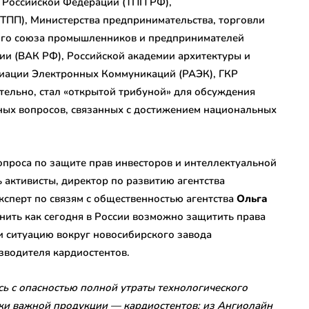
 Российской Федерации (ТПП РФ),
ПП), Министерства предпринимательства, торговли
кого союза промышленников и предпринимателей
ии (ВАК РФ), Российской академии архитектуры и
циации Электронных Коммуникаций (РАЭК), ГКР
тельно, стал «открытой трибуной» для обсуждения
ных вопросов, связанных с достижением национальных
вопроса по защите прав инвесторов и интеллектуальной
 активисты, директор по развитию агентства
ксперт по связям с общественностью агентства
Ольга
снить как сегодня в России возможно защитить права
ли ситуацию вокруг новосибирского завода
зводителя кардиостентов.
сь с опасностью полной утраты технологического
ски важной продукции — кардиостентов: из Ангиолайн