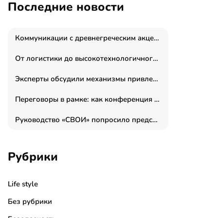
Последние новости
Коммуникации с древнегреческим акцентом: медиаменеджер и журналист Владимир Дергачев запустил коммуникационное агентство «Сократ 2.0»
От логистики до высокотехнологичного производства: как основатель “гагаринга” выстраивает экосистему безопасности и гражданских БПЛА
Эксперты обсудили механизмы привлечения молодых специалистов в промышленные города
Переговоры в рамке: как конференция «Бизнес как искусство» переформатирует деловой этикет в стенах ТПП РФ
Руководство «СВОИ» попросило председателя СКР дать правовую оценку обысков в тыловом штабе
Рубрики
Life style
Без рубрики