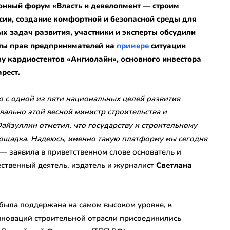
ционный форум «Власть и девелопмент — строим
сии, создание комфортной и безопасной среды для
х задач развития, участники и эксперты обсудили
иты прав предпринимателей на
примере
ситуации
ву кардиостентов «Ангиолайн», основного инвестора
рест.
 с одной из пяти национальных целей развития
квально этой весной министр строительства и
йзуллин отметил, что государству и строительному
ощадка. Надеюсь, именно такую платформу мы сегодня
, — заявила в приветственном слове основатель и
ственный деятель, издатель и журналист
Светлана
 была поддержана на самом высоком уровне, к
нноваций строительной отрасли присоединились