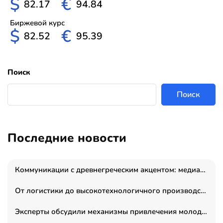
$
€
82.17
94.84
Биржевой курс
$
€
82.52
95.39
Поиск
Поиск
Последние новости
Коммуникации с древнегреческим акцентом: медиаменеджер и журналист Владимир Дергачев запустил коммуникационное агентство «Сократ 2.0»
От логистики до высокотехнологичного производства: как основатель “гагаринга” выстраивает экосистему безопасности и гражданских БПЛА
Эксперты обсудили механизмы привлечения молодых специалистов в промышленные города