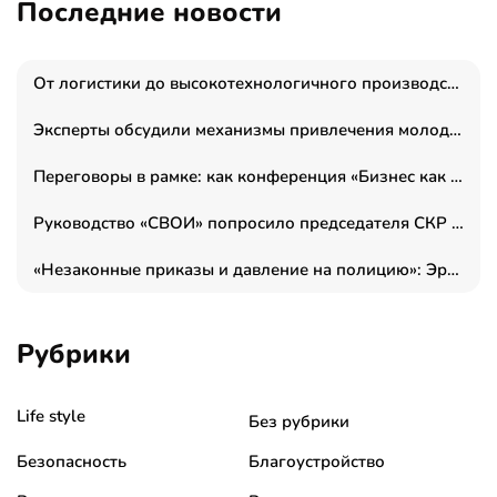
Последние новости
От логистики до высокотехнологичного производства: как основатель “гагаринга” выстраивает экосистему безопасности и гражданских БПЛА
Эксперты обсудили механизмы привлечения молодых специалистов в промышленные города
Переговоры в рамке: как конференция «Бизнес как искусство» переформатирует деловой этикет в стенах ТПП РФ
Руководство «СВОИ» попросило председателя СКР дать правовую оценку обысков в тыловом штабе
«Незаконные приказы и давление на полицию»: Эрнеста Султанова задержали у посольства Израиля во время одиночного пикета
Рубрики
Life style
Без рубрики
Безопасность
Благоустройство