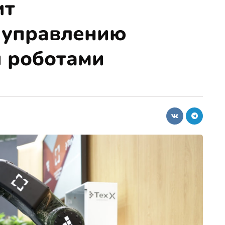
ит
 управлению
 роботами