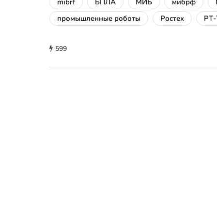
mibrf
БПЛА
МИБ
мибрф
промышленные роботы
Ростех
РТ-
599