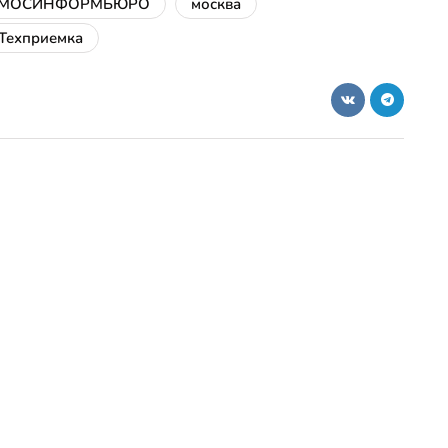
МОСИНФОРМБЮРО
москва
Техприемка