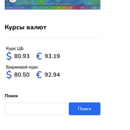
Курсы валют
Курс ЦБ
$
€
80.93
93.19
Биржевой курс
$
€
80.50
92.94
Поиск
Поиск