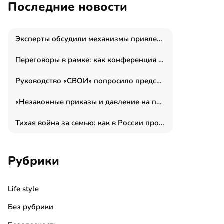
Последние новости
Эксперты обсудили механизмы привлечения молодых специалистов в промышленные города
Переговоры в рамке: как конференция «Бизнес как искусство» переформатирует деловой этикет в стенах ТПП РФ
Руководство «СВОИ» попросило председателя СКР дать правовую оценку обысков в тыловом штабе
«Незаконные приказы и давление на полицию»: Эрнеста Султанова задержали у посольства Израиля во время одиночного пикета
Тихая война за семью: как в России прошла неделя правовой помощи
Рубрики
Life style
Без рубрики