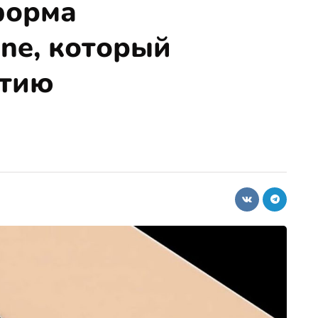
форма
one, который
етию