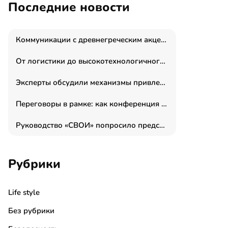
Последние новости
Коммуникации с древнегреческим акцентом: медиаменеджер и журналист Владимир Дергачев запустил коммуникационное агентство «Сократ 2.0»
От логистики до высокотехнологичного производства: как основатель “гагаринга” выстраивает экосистему безопасности и гражданских БПЛА
Эксперты обсудили механизмы привлечения молодых специалистов в промышленные города
Переговоры в рамке: как конференция «Бизнес как искусство» переформатирует деловой этикет в стенах ТПП РФ
Руководство «СВОИ» попросило председателя СКР дать правовую оценку обысков в тыловом штабе
Рубрики
Life style
Без рубрики