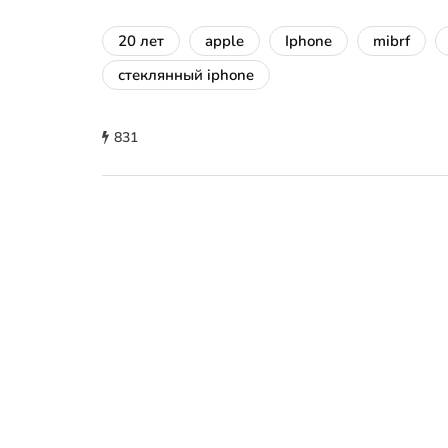
20 лет
apple
Iphone
mibrf
стеклянный iphone
831