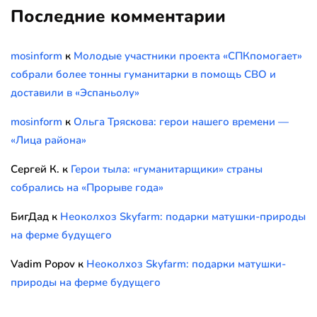
Последние комментарии
mosinform
к
Молодые участники проекта «СПКпомогает»
собрали более тонны гуманитарки в помощь СВО и
доставили в «Эспаньолу»
mosinform
к
Ольга Тряскова: герои нашего времени —
«Лица района»
Сергей К.
к
Герои тыла: «гуманитарщики» страны
собрались на «Прорыве года»
БигДад
к
Неоколхоз Skyfarm: подарки матушки-природы
на ферме будущего
Vadim Popov
к
Неоколхоз Skyfarm: подарки матушки-
природы на ферме будущего