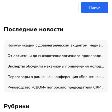
Поиск
Последние новости
Коммуникации с древнегреческим акцентом: медиаменеджер и журналист Владимир Дергачев запустил коммуникационное агентство «Сократ 2.0»
От логистики до высокотехнологичного производства: как основатель “гагаринга” выстраивает экосистему безопасности и гражданских БПЛА
Эксперты обсудили механизмы привлечения молодых специалистов в промышленные города
Переговоры в рамке: как конференция «Бизнес как искусство» переформатирует деловой этикет в стенах ТПП РФ
Руководство «СВОИ» попросило председателя СКР дать правовую оценку обысков в тыловом штабе
Рубрики