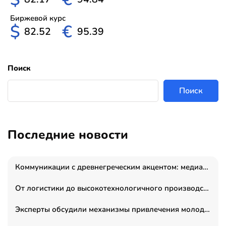
Биржевой курс
$
€
82.52
95.39
Поиск
Поиск
Последние новости
Коммуникации с древнегреческим акцентом: медиаменеджер и журналист Владимир Дергачев запустил коммуникационное агентство «Сократ 2.0»
От логистики до высокотехнологичного производства: как основатель “гагаринга” выстраивает экосистему безопасности и гражданских БПЛА
Эксперты обсудили механизмы привлечения молодых специалистов в промышленные города