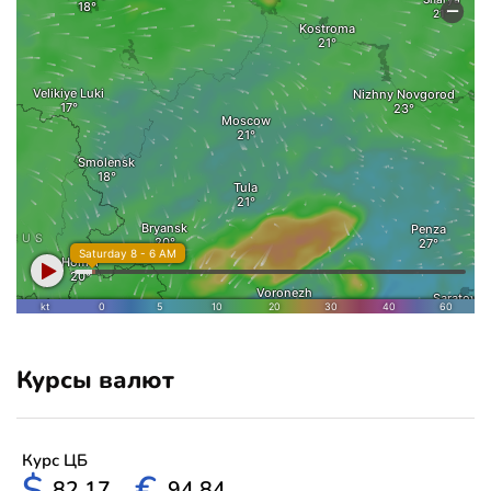
Курсы валют
Курс ЦБ
$
€
82.17
94.84