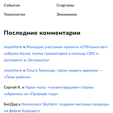
События
Стартапы
Технологии
Экономика
Последние комментарии
mosinform
к
Молодые участники проекта «СПКпомогает»
собрали более тонны гуманитарки в помощь СВО и
доставили в «Эспаньолу»
mosinform
к
Ольга Тряскова: герои нашего времени —
«Лица района»
Сергей К.
к
Герои тыла: «гуманитарщики» страны
собрались на «Прорыве года»
БигДад
к
Неоколхоз Skyfarm: подарки матушки-природы
на ферме будущего