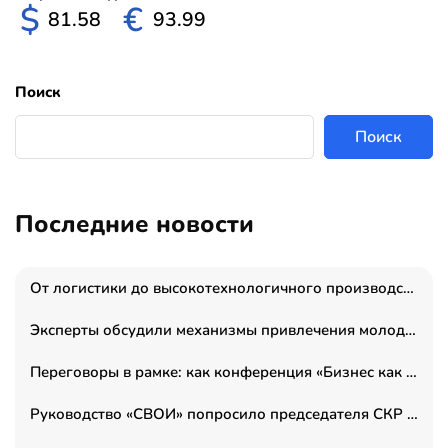
$
€
81.58
93.99
Поиск
Поиск
Последние новости
От логистики до высокотехнологичного производства: как основатель “гагаринга” выстраивает экосистему безопасности и гражданских БПЛА
Эксперты обсудили механизмы привлечения молодых специалистов в промышленные города
Переговоры в рамке: как конференция «Бизнес как искусство» переформатирует деловой этикет в стенах ТПП РФ
Руководство «СВОИ» попросило председателя СКР дать правовую оценку обысков в тыловом штабе