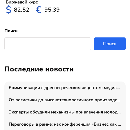
Биржевой курс
$
€
82.52
95.39
Поиск
Поиск
Последние новости
Коммуникации с древнегреческим акцентом: медиаменеджер и журналист Владимир Дергачев запустил коммуникационное агентство «Сократ 2.0»
От логистики до высокотехнологичного производства: как основатель “гагаринга” выстраивает экосистему безопасности и гражданских БПЛА
Эксперты обсудили механизмы привлечения молодых специалистов в промышленные города
Переговоры в рамке: как конференция «Бизнес как искусство» переформатирует деловой этикет в стенах ТПП РФ