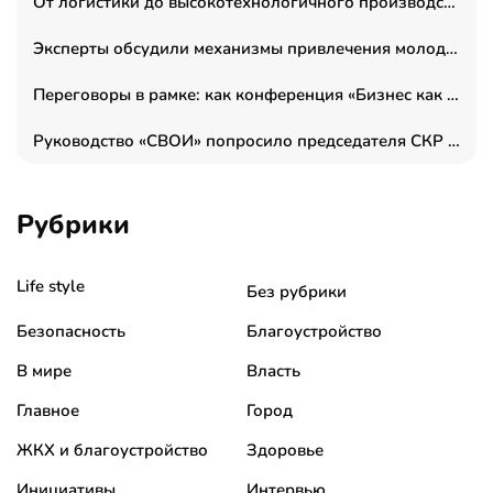
От логистики до высокотехнологичного производства: как основатель “гагаринга” выстраивает экосистему безопасности и гражданских БПЛА
Эксперты обсудили механизмы привлечения молодых специалистов в промышленные города
Переговоры в рамке: как конференция «Бизнес как искусство» переформатирует деловой этикет в стенах ТПП РФ
Руководство «СВОИ» попросило председателя СКР дать правовую оценку обысков в тыловом штабе
Рубрики
Life style
Без рубрики
Безопасность
Благоустройство
В мире
Власть
Главное
Город
ЖКХ и благоустройство
Здоровье
Инициативы
Интервью