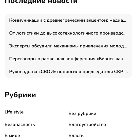
Последние новости
Коммуникации с древнегреческим акцентом: медиаменеджер и журналист Владимир Дергачев запустил коммуникационное агентство «Сократ 2.0»
От логистики до высокотехнологичного производства: как основатель “гагаринга” выстраивает экосистему безопасности и гражданских БПЛА
Эксперты обсудили механизмы привлечения молодых специалистов в промышленные города
Переговоры в рамке: как конференция «Бизнес как искусство» переформатирует деловой этикет в стенах ТПП РФ
Руководство «СВОИ» попросило председателя СКР дать правовую оценку обысков в тыловом штабе
Рубрики
Life style
Без рубрики
Безопасность
Благоустройство
В мире
Власть