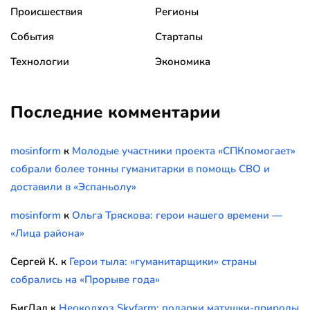
Происшествия
Регионы
События
Стартапы
Технологии
Экономика
Последние комментарии
mosinform
к
Молодые участники проекта «СПКпомогает»
собрали более тонны гуманитарки в помощь СВО и
доставили в «Эспаньолу»
mosinform
к
Ольга Тряскова: герои нашего времени —
«Лица района»
Сергей К.
к
Герои тыла: «гуманитарщики» страны
собрались на «Прорыве года»
БигДад
к
Неоколхоз Skyfarm: подарки матушки-природы