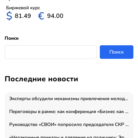
Биржевой курс
$
€
81.49
94.00
Поиск
Поиск
Последние новости
Эксперты обсудили механизмы привлечения молодых специалистов в промышленные города
Переговоры в рамке: как конференция «Бизнес как искусство» переформатирует деловой этикет в стенах ТПП РФ
Руководство «СВОИ» попросило председателя СКР дать правовую оценку обысков в тыловом штабе
«Незаконные приказы и давление на полицию»: Эрнеста Султанова задержали у посольства Израиля во время одиночного пикета