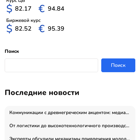
Курс ЦБ
$
€
82.17
94.84
Биржевой курс
$
€
82.52
95.39
Поиск
Поиск
Последние новости
Коммуникации с древнегреческим акцентом: медиаменеджер и журналист Владимир Дергачев запустил коммуникационное агентство «Сократ 2.0»
От логистики до высокотехнологичного производства: как основатель “гагаринга” выстраивает экосистему безопасности и гражданских БПЛА
Эксперты обсудили механизмы привлечения молодых специалистов в промышленные города