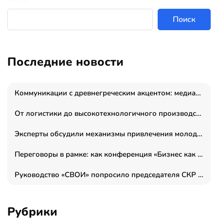
Поиск
Последние новости
Коммуникации с древнегреческим акцентом: медиаменеджер и журналист Владимир Дергачев запустил коммуникационное агентство «Сократ 2.0»
От логистики до высокотехнологичного производства: как основатель “гагаринга” выстраивает экосистему безопасности и гражданских БПЛА
Эксперты обсудили механизмы привлечения молодых специалистов в промышленные города
Переговоры в рамке: как конференция «Бизнес как искусство» переформатирует деловой этикет в стенах ТПП РФ
Руководство «СВОИ» попросило председателя СКР дать правовую оценку обысков в тыловом штабе
Рубрики