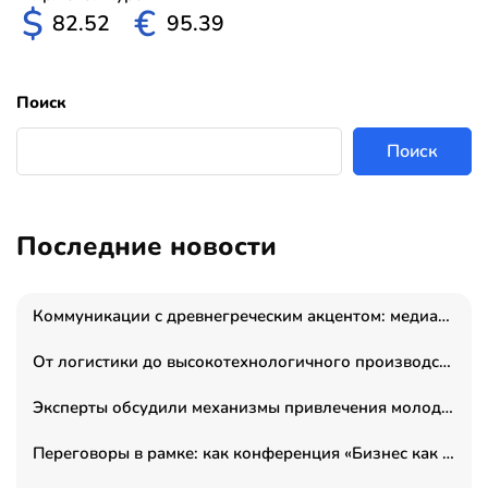
$
€
82.52
95.39
Поиск
Поиск
Последние новости
Коммуникации с древнегреческим акцентом: медиаменеджер и журналист Владимир Дергачев запустил коммуникационное агентство «Сократ 2.0»
От логистики до высокотехнологичного производства: как основатель “гагаринга” выстраивает экосистему безопасности и гражданских БПЛА
Эксперты обсудили механизмы привлечения молодых специалистов в промышленные города
Переговоры в рамке: как конференция «Бизнес как искусство» переформатирует деловой этикет в стенах ТПП РФ