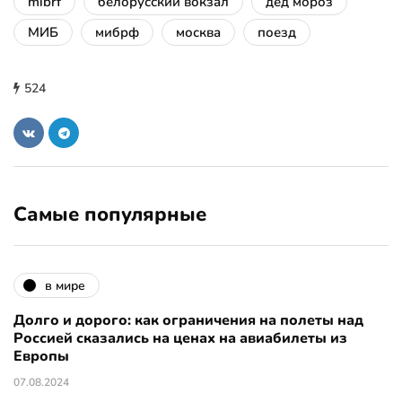
mibrf
белорусский вокзал
дед мороз
МИБ
мибрф
москва
поезд
524
Самые популярные
в мире
Долго и дорого: как ограничения на полеты над
Россией сказались на ценах на авиабилеты из
Европы
07.08.2024