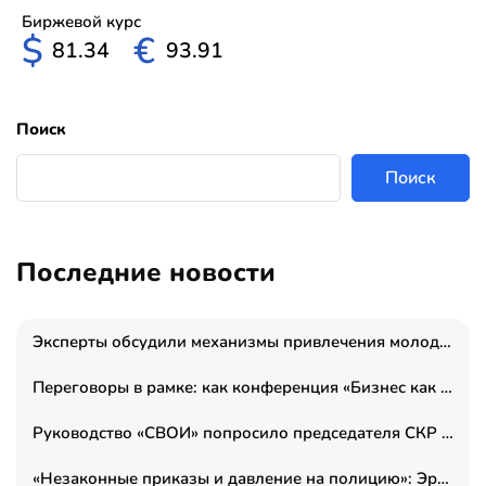
Биржевой курс
$
€
81.34
93.91
Поиск
Поиск
Последние новости
Эксперты обсудили механизмы привлечения молодых специалистов в промышленные города
Переговоры в рамке: как конференция «Бизнес как искусство» переформатирует деловой этикет в стенах ТПП РФ
Руководство «СВОИ» попросило председателя СКР дать правовую оценку обысков в тыловом штабе
«Незаконные приказы и давление на полицию»: Эрнеста Султанова задержали у посольства Израиля во время одиночного пикета