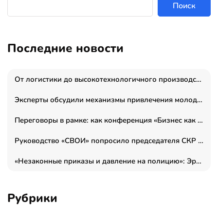
Поиск
Последние новости
От логистики до высокотехнологичного производства: как основатель “гагаринга” выстраивает экосистему безопасности и гражданских БПЛА
Эксперты обсудили механизмы привлечения молодых специалистов в промышленные города
Переговоры в рамке: как конференция «Бизнес как искусство» переформатирует деловой этикет в стенах ТПП РФ
Руководство «СВОИ» попросило председателя СКР дать правовую оценку обысков в тыловом штабе
«Незаконные приказы и давление на полицию»: Эрнеста Султанова задержали у посольства Израиля во время одиночного пикета
Рубрики