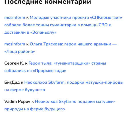
Последние комментарии
mosinform
к
Молодые участники проекта «СПКпомогает»
собрали более тонны гуманитарки в помощь СВО и
доставили в «Эспаньолу»
mosinform
к
Ольга Тряскова: герои нашего времени —
«Лица района»
Сергей К.
к
Герои тыла: «гуманитарщики» страны
собрались на «Прорыве года»
БигДад
к
Неоколхоз Skyfarm: подарки матушки-природы
на ферме будущего
Vadim Popov
к
Неоколхоз Skyfarm: подарки матушки-
природы на ферме будущего