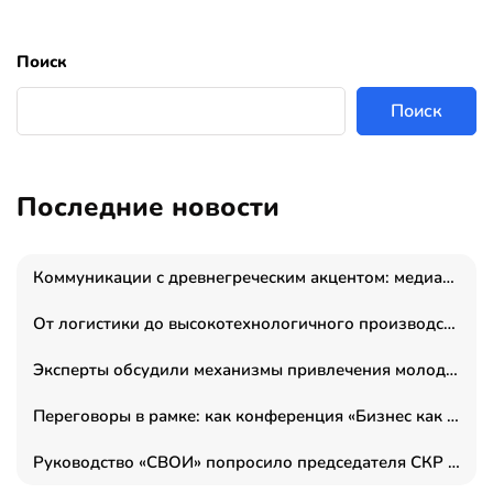
Поиск
Поиск
Последние новости
Коммуникации с древнегреческим акцентом: медиаменеджер и журналист Владимир Дергачев запустил коммуникационное агентство «Сократ 2.0»
От логистики до высокотехнологичного производства: как основатель “гагаринга” выстраивает экосистему безопасности и гражданских БПЛА
Эксперты обсудили механизмы привлечения молодых специалистов в промышленные города
Переговоры в рамке: как конференция «Бизнес как искусство» переформатирует деловой этикет в стенах ТПП РФ
Руководство «СВОИ» попросило председателя СКР дать правовую оценку обысков в тыловом штабе