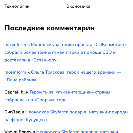
Технологии
Экономика
Последние комментарии
mosinform
к
Молодые участники проекта «СПКпомогает»
собрали более тонны гуманитарки в помощь СВО и
доставили в «Эспаньолу»
mosinform
к
Ольга Тряскова: герои нашего времени —
«Лица района»
Сергей К.
к
Герои тыла: «гуманитарщики» страны
собрались на «Прорыве года»
БигДад
к
Неоколхоз Skyfarm: подарки матушки-природы
на ферме будущего
Vadim Popov
к
Неоколхоз Skyfarm: подарки матушки-