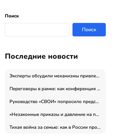
Поиск
Поиск
Последние новости
Эксперты обсудили механизмы привлечения молодых специалистов в промышленные города
Переговоры в рамке: как конференция «Бизнес как искусство» переформатирует деловой этикет в стенах ТПП РФ
Руководство «СВОИ» попросило председателя СКР дать правовую оценку обысков в тыловом штабе
«Незаконные приказы и давление на полицию»: Эрнеста Султанова задержали у посольства Израиля во время одиночного пикета
Тихая война за семью: как в России прошла неделя правовой помощи