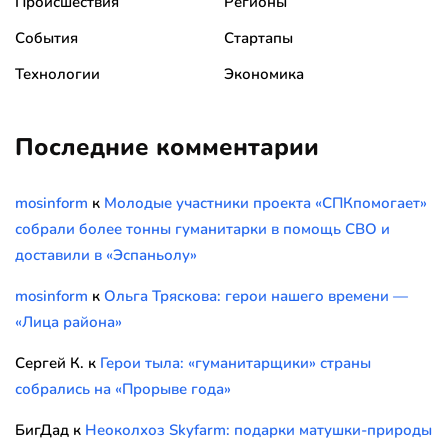
Происшествия
Регионы
События
Стартапы
Технологии
Экономика
Последние комментарии
mosinform
к
Молодые участники проекта «СПКпомогает»
собрали более тонны гуманитарки в помощь СВО и
доставили в «Эспаньолу»
mosinform
к
Ольга Тряскова: герои нашего времени —
«Лица района»
Сергей К.
к
Герои тыла: «гуманитарщики» страны
собрались на «Прорыве года»
БигДад
к
Неоколхоз Skyfarm: подарки матушки-природы