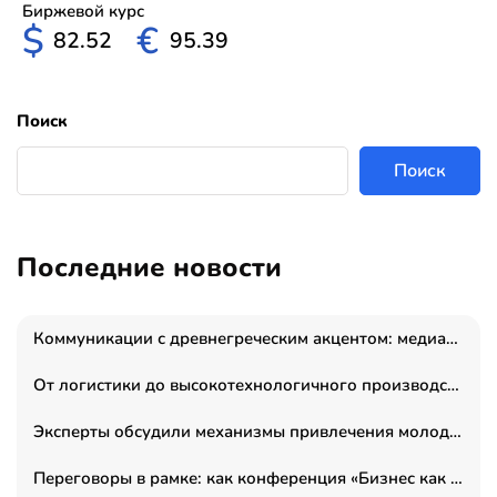
Биржевой курс
$
€
82.52
95.39
Поиск
Поиск
Последние новости
Коммуникации с древнегреческим акцентом: медиаменеджер и журналист Владимир Дергачев запустил коммуникационное агентство «Сократ 2.0»
От логистики до высокотехнологичного производства: как основатель “гагаринга” выстраивает экосистему безопасности и гражданских БПЛА
Эксперты обсудили механизмы привлечения молодых специалистов в промышленные города
Переговоры в рамке: как конференция «Бизнес как искусство» переформатирует деловой этикет в стенах ТПП РФ